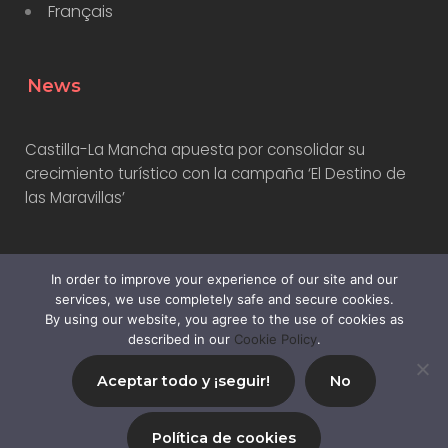
Français
News
Castilla-La Mancha apuesta por consolidar su
crecimiento turístico con la campaña ‘El Destino de
las Maravillas’
Turismo Costa del Sol presenta nueva campaña
In order to improve your experience of our site and our
internacional con influencers
services, we use completely safe and secure cookies.
By using our website, you agree to the use of cookies as
described in our
Cookie Policy
.
Aceptar todo y ¡seguir!
No
© 2024,
Mila Branders SL
|
Privacy Policy
|
Sitemap
Política de cookies
All Rights Reserved.