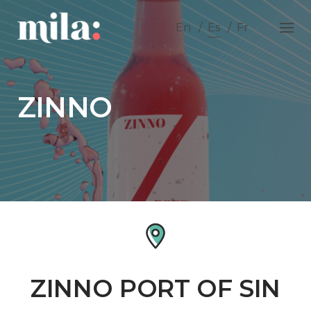
Skip
to
En
Es
Fr
content
ZINNO
ZINNO PORT OF SIN