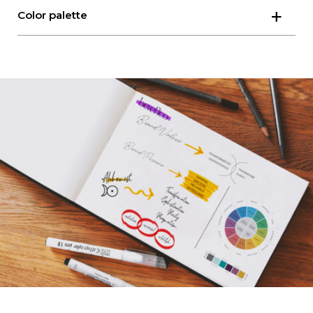
Color palette
La paleta de colores de Belenco se definió en
base a la simbología del Alquimista por un lado (el
prisma de la luz, del sol y la luna por ejemplo) y por
otro lado en la psicología de los colores. La paleta
de colores incluye el color uva, color
predominante en los visuales de la marca y se
complementó con otros colores significativos
como el oro y el aguamarina.