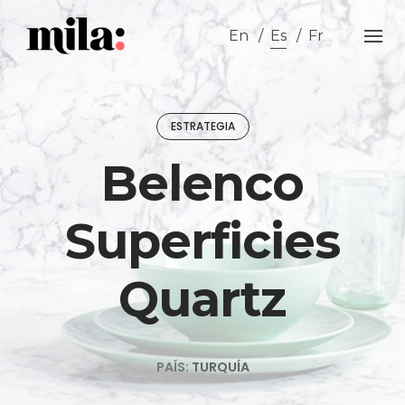
Skip
to
En
Es
Fr
content
ESTRATEGIA
Belenco
Superficies
Quartz
PAÍS:
TURQUÍA