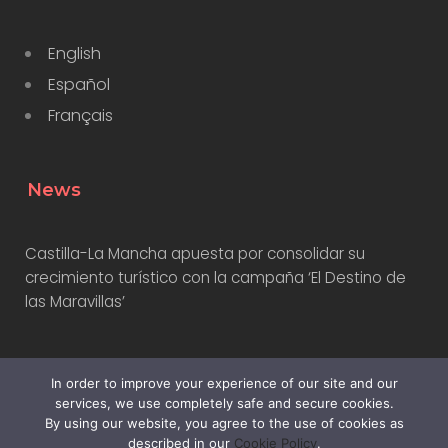
English
Español
Français
News
Castilla-La Mancha apuesta por consolidar su
crecimiento turístico con la campaña ‘El Destino de
las Maravillas’
Turismo Costa del Sol presenta nueva campaña
In order to improve your experience of our site and our
internacional con influencers
services, we use completely safe and secure cookies.
By using our website, you agree to the use of cookies as
described in our
Cookie Policy
.