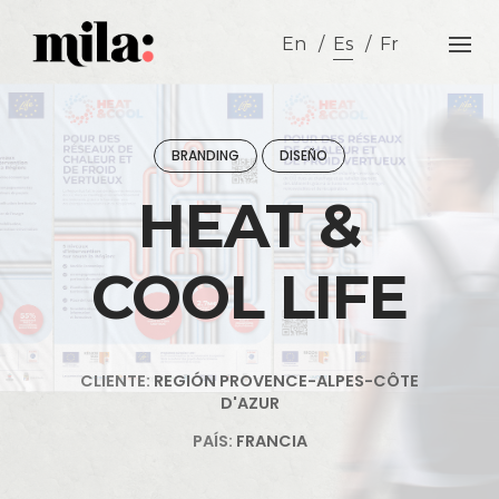
Skip
to
En
Es
Fr
content
BRANDING
DISEÑO
HEAT &
COOL LIFE
CLIENTE:
REGIÓN PROVENCE-ALPES-CÔTE
D'AZUR
PAÍS:
FRANCIA