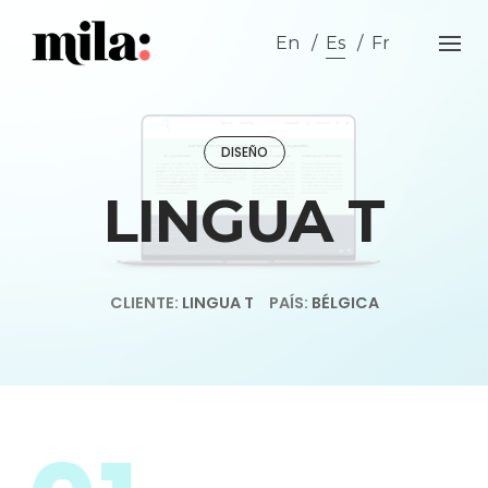
Skip
to
En
Es
Fr
content
DISEÑO
LINGUA T
CLIENTE:
LINGUA T
PAÍS:
BÉLGICA