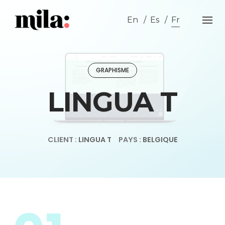
Skip
to
En
Es
Fr
content
GRAPHISME
LINGUA T
CLIENT :
LINGUA T
PAYS :
BELGIQUE