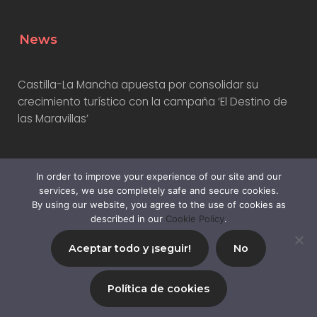
News
Castilla-La Mancha apuesta por consolidar su
crecimiento turístico con la campaña ‘El Destino de
las Maravillas’
Turismo Costa del Sol presenta nueva campaña
In order to improve your experience of our site and our
internacional con influencers
services, we use completely safe and secure cookies.
By using our website, you agree to the use of cookies as
described in our
Cookie Policy
.
Aceptar todo y ¡seguir!
No
© 2024,
Mila Branders SL
|
Privacy Policy
|
Sitemap
Política de cookies
All Rights Reserved.