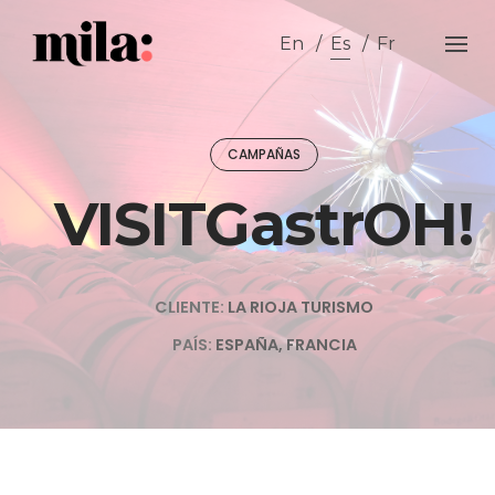
Skip
to
En
Es
Fr
content
CAMPAÑAS
VISITGastrOH!
CLIENTE:
LA RIOJA TURISMO
PAÍS:
ESPAÑA, FRANCIA