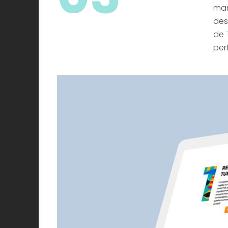
man
des
de
per