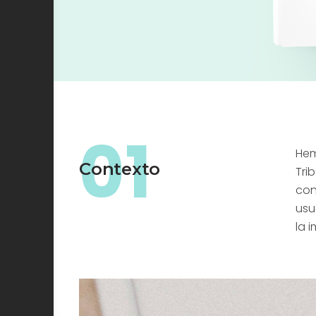
01
Hem
Contexto
Tri
con
usu
la 