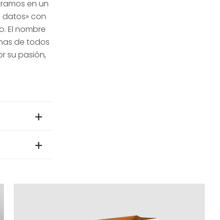
ntramos en un
s datos» con
o. El nombre
onas de todos
or su pasión,
ales
,
s y vibrantes
l móvil.
odos tipos de
matices, que
o pequeños.
a y para