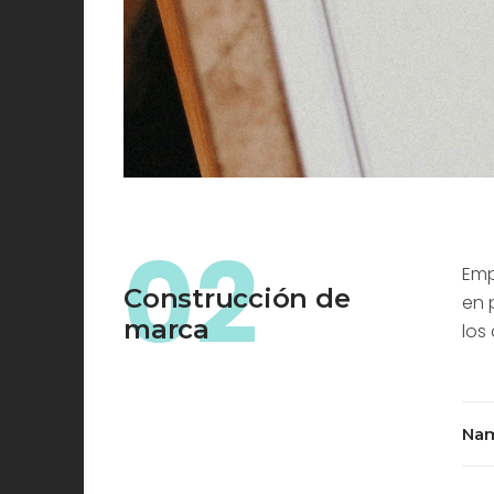
02
Emp
Construcción de
en 
marca
los
Na