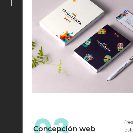
03
Fre
Concepción web
est