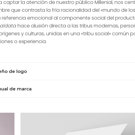
a captar la atención de nuestro público Millenial, nos ce
bre que contrasta la fría racionalidad del «mundo de lo
 referencia emocional al componente social del product
baldata
hace alusión directa a las tribus modernas, pers
 orígenes y culturas, unidas en una «tribu social» común p
ciones o experiencia.
eño de logo
ual de marca
el logotipo usamos una versión moderna de los
tipis trib
erpretados en un
estilo infográfico
. Los colores primario
ron pensados para destacar el ícono de la aplicación en e
eñamos el manual de marca para su fácil aplicación en t
más, cuando los colores se mezclan, ofrecen diferentes 
orno, ya sea en digital o en formatos impresos, grandes 
nsmiten el aspecto transformativo del servicio.
luimos varias opciones del logo en versión monocromátic
icación sobre varios tipos de fondos.