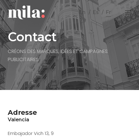
Skip
to
En
Es
Fr
content
Contact
CRÉONS DES MARQUES, IDÉES ET CAMPAGNES
PUBLICITAIRES
Adresse
Valencia
Embajador Vich 13, 9