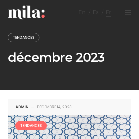
Skip
to
En
Es
Fr
content
TENDANCES
décembre 2023
ADMIN
—
DÉCEMBRE 14, 2023
TENDANCES