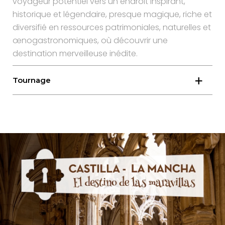
voyageur potentiel vers un endroit inspirant,
historique et légendaire, presque magique, riche et
diversifié en ressources patrimoniales, naturelles et
œnogastronomiques, où découvrir une
destination merveilleuse inédite.
Tournage
Le tournage s’est déroulé au format cinéma dans
les différentes provinces de la communauté
autonome pendant les mois d’été et d’automne.
L’équipe, équipée de plusieurs caméras et drones,
a parcouru des centaines de kilomètres, visitant
chacun des principaux sites des villes touristiques
de la Communauté de Castilla-La Mancha.