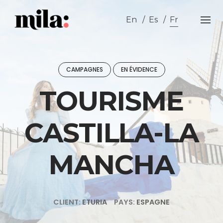
Skip
to
En
Es
Fr
content
CAMPAGNES
EN ÉVIDENCE
TOURISME
CASTILLA-LA
MANCHA
CLIENT:
ETURIA
PAYS:
ESPAGNE