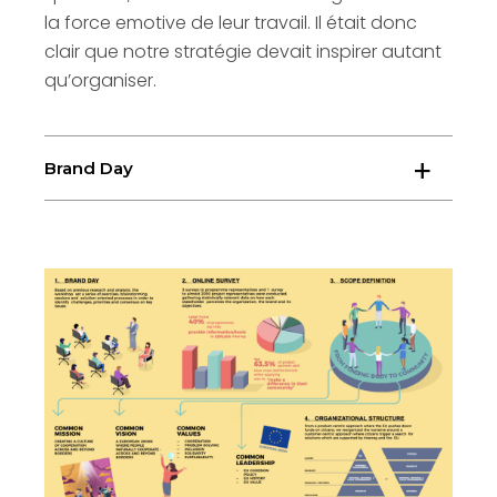
la force emotive de leur travail. Il était donc
clair que notre stratégie devait inspirer autant
qu’organiser.
Brand Day
Pendant le Brand Day à Bruxelles, nous avons
invité les représentants des programmes à
réfléchir sur la vraie signification de
coopération, de frontières, et autres concepts
fondamentaux pour le réseau. Nous avons
débattu les différents aspects essentiels de la
marque jusqu’à construire ensemble une
mission, vision et offre de valeur unificatrices.
Nous avons également exploré ensemble de