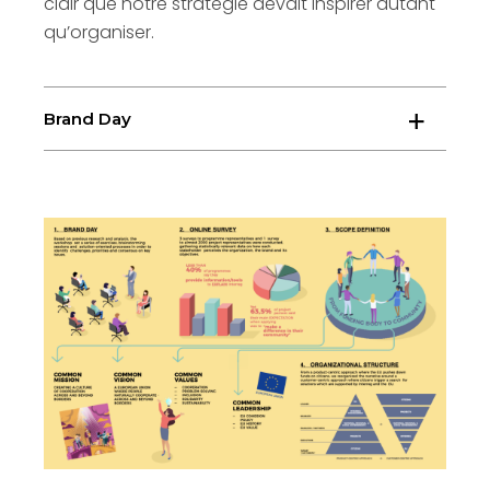
clair que notre stratégie devait inspirer autant
qu’organiser.
Brand Day
Pendant le Brand Day à Bruxelles, nous avons
invité les représentants des programmes à
réfléchir sur la vraie signification de
coopération, de frontières, et autres concepts
fondamentaux pour le réseau. Nous avons
débattu les différents aspects essentiels de la
marque jusqu’à construire ensemble une
mission, vision et offre de valeur unificatrices.
Nous avons également exploré ensemble de
nouvelles stratégies innovantes, des
tendances et pratiques d’intérêt, et surtout