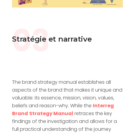
nouvelles stratégies innovantes, des
tendances et pratiques d’intérêt, et surtout
une nouvelle définition pour ce fond européen
03
qui est désormais devenu beaucoup plus
qu’un organe de financement.
Stratégie et narrative
The brand strategy manual establishes all
aspects of the brand that makes it unique and
valuable: its essence, mission, vision, values,
beliefs and reason-why. While the
Interreg
Brand
Strategy Manual
retraces the key
findings of the investigation and allows for a
full practical understanding of the journey