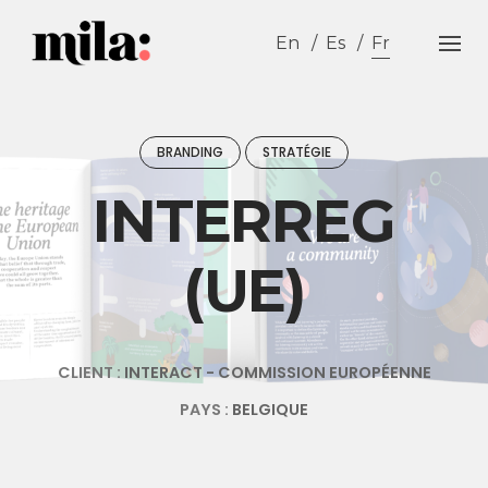
Skip
to
En
Es
Fr
content
BRANDING
STRATÉGIE
INTERREG
(UE)
CLIENT :
INTERACT - COMMISSION EUROPÉENNE
PAYS :
BELGIQUE