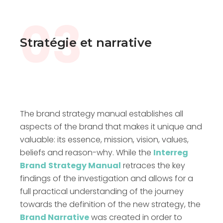
une nouvelle définition pour ce fond européen
03
qui est désormais devenu beaucoup plus
qu’un organe de financement.
Stratégie et narrative
The brand strategy manual establishes all
aspects of the brand that makes it unique and
valuable: its essence, mission, vision, values,
beliefs and reason-why. While the
Interreg
Brand
Strategy Manual
retraces the key
findings of the investigation and allows for a
full practical understanding of the journey
towards the definition of the new strategy, the
Brand Narrative
was created in order to