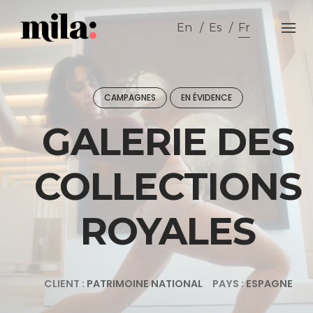
Skip
to
En
Es
Fr
content
CAMPAGNES
EN ÉVIDENCE
GALERIE DES
COLLECTIONS
ROYALES
CLIENT :
PATRIMOINE NATIONAL
PAYS :
ESPAGNE