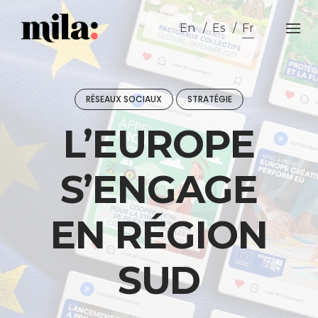
Skip
to
En
Es
Fr
content
RÉSEAUX SOCIAUX
STRATÉGIE
L’EUROPE
S’ENGAGE
EN RÉGION
SUD