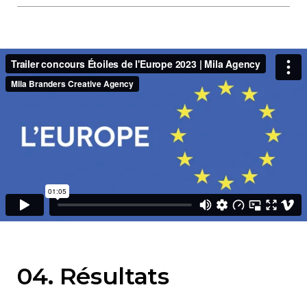
El proyecto que recibió la mayoría de votos fue
elegido « Favorito del público » mientras un jurado
de representativos de la UE votó para su propio
favorito. Los 2 premios fueron entregado durante
una ceremonia el 9 de Mayo de 2023, en ocasión
del día oficial de Europa.
Nos encargamos de cubrir el evento in-situ,
generando entrevistas, contenidos destacados y
contenidos en LIVE para todas las redes de la
marca. En Twitter en particular, documentamos los
momentos claves del evento, incluyendo una
retransmisión en LIVE de la rendición
a Cappella
del himno europeo.
04. Résultats